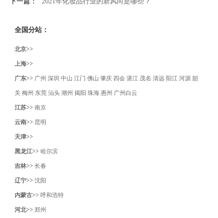
下一篇：
2021年化妆品行业的新风向是哪些？
全国分站：
北京>>
上海>>
广东>>
广州
深圳
中山
江门
佛山
肇庆
四会
湛江
茂名
清远
阳江
河源
韶
关
梅州
东莞
汕头
潮州
揭阳
珠海
惠州
广州白云
江苏>>
南京
云南>>
昆明
天津>>
黑龙江>>
哈尔滨
吉林>>
长春
辽宁>>
沈阳‌
内蒙古>>
呼和浩特
河北>>
郑州