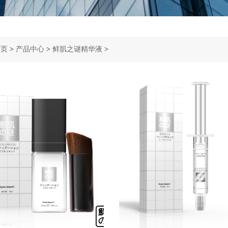
首页
>
产品中心
>
鲜肌之谜精华液
>