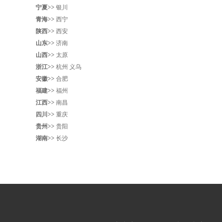
宁夏>>
银川
青海>>
西宁
陕西>>
西安
山东>>
济南
山西>>
太原
浙江>>
杭州
义乌
安徽>>
合肥
福建>>
福州
江西>>
南昌
四川>>
重庆
贵州>>
贵阳
湖南>>
长沙