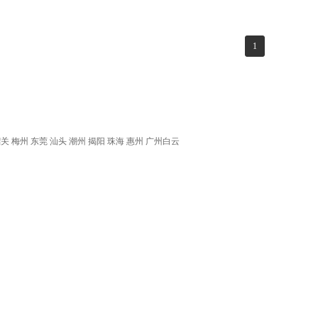
1
韶关
梅州
东莞
汕头
潮州
揭阳
珠海
惠州
广州白云