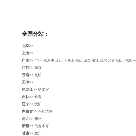
全国分站：
北京>>
上海>>
广东>>
广州
深圳
中山
江门
佛山
肇庆
四会
湛江
茂名
清远
阳江
河源
江苏>>
南京
云南>>
昆明
天津>>
黑龙江>>
哈尔滨
吉林>>
长春
辽宁>>
沈阳‌
内蒙古>>
呼和浩特
河北>>
郑州
新疆>>
乌鲁木齐
甘肃>>
兰州