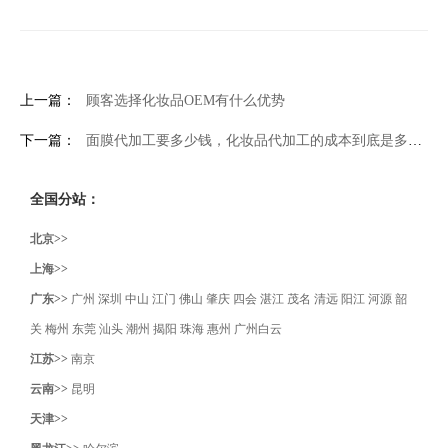
上一篇：
顾客选择化妆品OEM有什么优势
下一篇：
面膜代加工要多少钱，化妆品代加工的成本到底是多少？
全国分站：
北京>>
上海>>
广东>>
广州
深圳
中山
江门
佛山
肇庆
四会
湛江
茂名
清远
阳江
河源
韶
关
梅州
东莞
汕头
潮州
揭阳
珠海
惠州
广州白云
江苏>>
南京
云南>>
昆明
天津>>