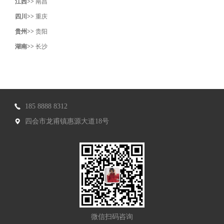
江西>>
南昌
四川>>
重庆
贵州>>
贵阳
湖南>>
长沙
185 8888 8312
四会市龙甫镇惠源大道18号
微信扫码咨询