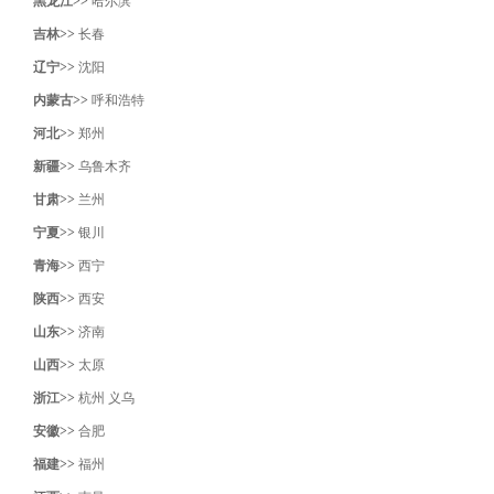
黑龙江>>
哈尔滨
吉林>>
长春
辽宁>>
沈阳‌
内蒙古>>
呼和浩特
河北>>
郑州
新疆>>
乌鲁木齐
甘肃>>
兰州
宁夏>>
银川
青海>>
西宁
陕西>>
西安
山东>>
济南
山西>>
太原
浙江>>
杭州
义乌
安徽>>
合肥
福建>>
福州