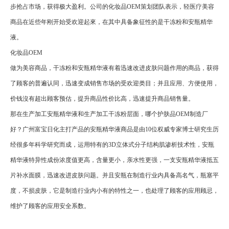
步抢占市场，获得极大盈利。公司的化妆品OEM策划团队表示，轻医疗美容
商品在近些年刚开始受欢迎起來，在其中具备象征性的是干冻粉和安瓶精华
液。
化妆品OEM
做为美容商品，干冻粉和安瓶精华液有着迅速改进皮肤问题作用的商品，获得
了顾客的普遍认同，迅速变成销售市场的受欢迎类目；并且应用、方便使用，
价钱沒有超出顾客预估，提升商品性价比高，迅速提升商品销售量。
那在生产加工安瓶精华液和生产加工干冻粉层面，哪个护肤品OEM制造厂
好？广州富宝日化主打产品的安瓶精华液商品是由10位权威专家博士研究生历
经很多年科学研究而成，运用特有的3D立体式分子结构肌渗析技术性，安瓶
精华液特异性成份浓度值更高，含量更小，亲水性更强，一支安瓶精华液抵五
片补水面膜，迅速改进皮肤问题。并且安瓶在制造行业内具备高名气，瓶塞平
度，不损皮肤，它是制造行业内小有的特性之一，也处理了顾客的应用顾忌，
维护了顾客的应用安全系数。