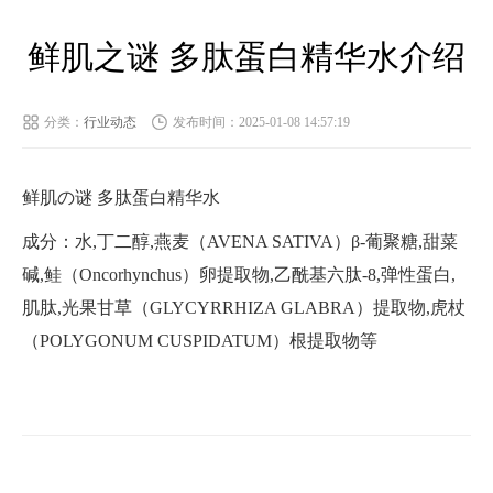
鲜肌之谜 多肽蛋白精华水介绍
分类：
行业动态
发布时间：2025-01-08 14:57:19
鲜肌の谜 多肽蛋白精华水
成分：水,丁二醇,燕麦（AVENA SATIVA）β-葡聚糖,甜菜
碱,鲑（Oncorhynchus）卵提取物,乙酰基六肽-8,弹性蛋白,
肌肽,光果甘草（GLYCYRRHIZA GLABRA）提取物,虎杖
（POLYGONUM CUSPIDATUM）根提取物等