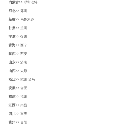
内蒙古>>
呼和浩特
河北>>
郑州
新疆>>
乌鲁木齐
甘肃>>
兰州
宁夏>>
银川
青海>>
西宁
陕西>>
西安
山东>>
济南
山西>>
太原
浙江>>
杭州
义乌
安徽>>
合肥
福建>>
福州
江西>>
南昌
四川>>
重庆
贵州>>
贵阳