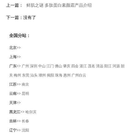
上一篇：
鲜肌之谜 多肽蛋白素颜霜产品介绍
下一篇：没有了
全国分站：
北京>>
上海>>
广东>>
广州
深圳
中山
江门
佛山
肇庆
四会
湛江
茂名
清远
阳江
河源
韶
关
梅州
东莞
汕头
潮州
揭阳
珠海
惠州
广州白云
江苏>>
南京
云南>>
昆明
天津>>
黑龙江>>
哈尔滨
吉林>>
长春
辽宁>>
沈阳‌