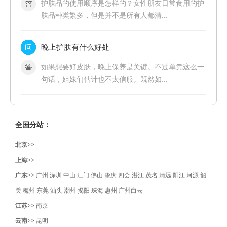
护肤品的使用顺序是怎样的？女性朋友日常食用的护
肤品种类繁多，但是并不是所有人都清...
晚上护肤有什么好处
如果想要好皮肤，晚上保养是关键。不过单凭这么一
句话，姐妹们估计也不太信服。既然如...
全国分站：
北京>>
上海>>
广东>>
广州
深圳
中山
江门
佛山
肇庆
四会
湛江
茂名
清远
阳江
河源
韶
关
梅州
东莞
汕头
潮州
揭阳
珠海
惠州
广州白云
江苏>>
南京
云南>>
昆明