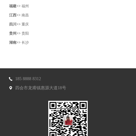
福建>>
福州
江西>>
南昌
四川>>
重庆
贵州>>
贵阳
湖南>>
长沙
185 8888 8312
四会市龙甫镇惠源大道18号