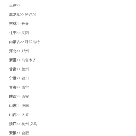
天津>>
黑龙江>>
哈尔滨
吉林>>
长春
辽宁>>
沈阳‌
内蒙古>>
呼和浩特
河北>>
郑州
新疆>>
乌鲁木齐
甘肃>>
兰州
宁夏>>
银川
青海>>
西宁
陕西>>
西安
山东>>
济南
山西>>
太原
浙江>>
杭州
义乌
安徽>>
合肥